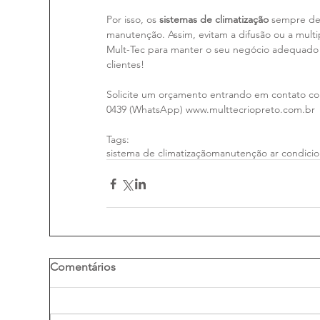
⠀
Por isso, os 
sistemas de climatização 
sempre dev
manutenção. Assim, evitam a difusão ou a mult
Mult-Tec para manter o seu negócio adequado 
clientes!
⠀
Solicite um orçamento entrando em contato com 
0439 (WhatsApp) www.multtecriopreto.com.br
Tags:
sistema de climatização
manutenção ar condici
Comentários