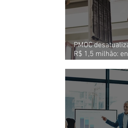
PMOC desatualiza
R$ 1,5 milhão: e
empresa pode s
com o ar condic