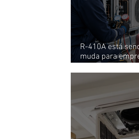
R-410A está send
muda para empre
climatização a pa