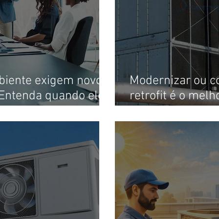
iente exigem novo
Modernizar ou c
 Entenda quando ele
retrofit é o mel
sistemas de cli