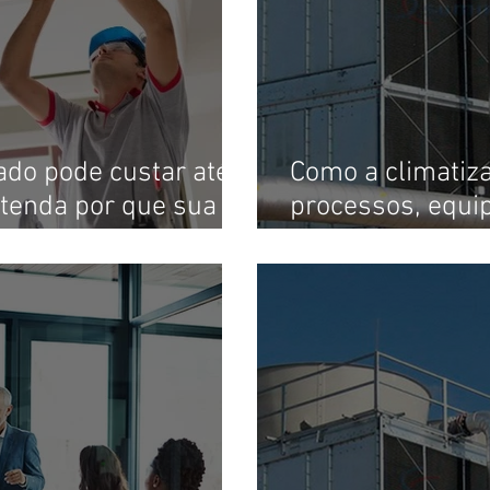
do pode custar até
Como a climatiza
ntenda por que sua
processos, equi
er multada mesmo
segurança sanit
ionado funcionando