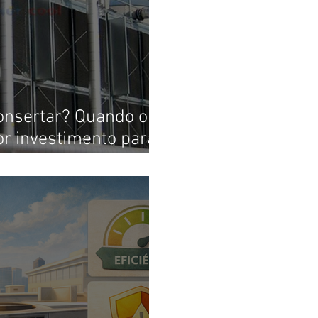
onsertar? Quando o
hor investimento para
matização HVAC