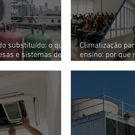
o substituído: o que
Climatização par
sas e sistemas de
ensino: por que 
rtir de 2026?
solução única pa
ambientes?