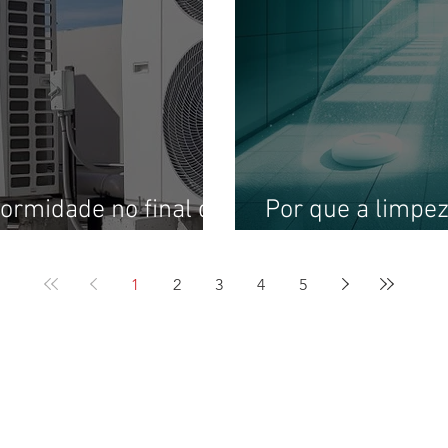
formidade no final do
Por que a limpez
PMOC para 2026
ser robotizada?
1
2
3
4
5