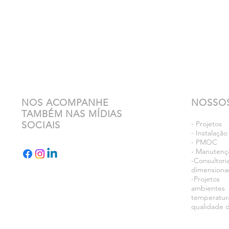
NOS ACOMPANHE
NOSSOS
TAMBÉM NAS MÍDIAS
- Projetos
SOCIAIS
- Instalaçã
- PMOC
- Manutençã
-Consultori
dimensiona
-Projeto
ambient
temperatur
qualidade d