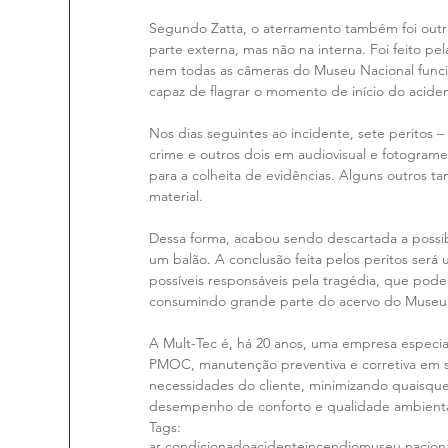
Segundo Zatta, o aterramento também foi outra 
parte externa, mas não na interna. Foi feito p
nem todas as câmeras do Museu Nacional func
capaz de flagrar o momento de início do acide
Nos dias seguintes ao incidente, sete peritos –
crime e outros dois em audiovisual e fotogram
para a colheita de evidências. Alguns outros 
material.
Dessa forma, acabou sendo descartada a possi
um balão. A conclusão feita pelos peritos será
possíveis responsáveis pela tragédia, que pode
consumindo grande parte do acervo do Museu 
A Mult-Tec é, há 20 anos, uma empresa especial
PMOC, manutenção preventiva e corretiva em si
necessidades do cliente, minimizando quaisque
desempenho de conforto e qualidade ambiental
Tags:
ar condicionado
acidente
incendio
museu nacion