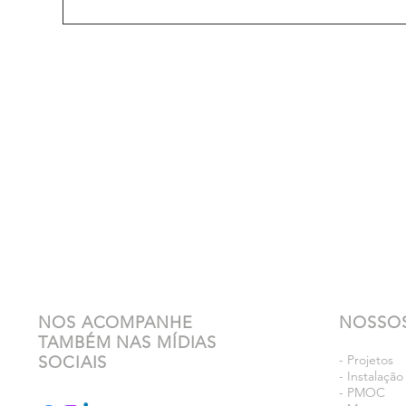
NOS ACOMPANHE
NOSSOS
TAMBÉM NAS MÍDIAS
- Projetos
SOCIAIS
- Instalaçã
- PMOC