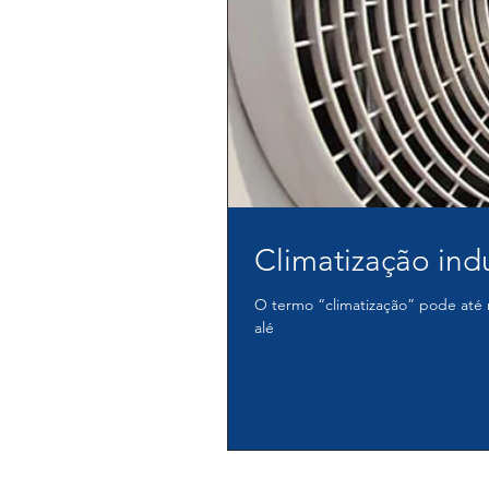
Climatização ind
O termo “climatização” pode até 
alé